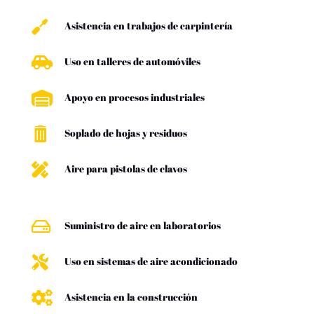

Asistencia en trabajos de carpintería

Uso en talleres de automóviles

Apoyo en procesos industriales

Soplado de hojas y residuos

Aire para pistolas de clavos

Suministro de aire en laboratorios

Uso en sistemas de aire acondicionado

Asistencia en la construcción