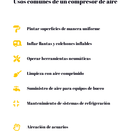
Usos comunes de un compresor de aire

Pintar superficies de manera uniforme

Inflar llantas y colchones inflables

Operar herramientas neumáticas

Limpieza con aire comprimido

Suministro de aire para equipos de buceo

Mantenimiento de sistemas de refrigeración

Aireación de acuarios