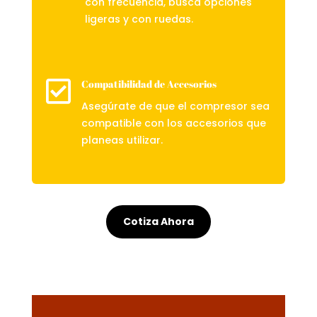
con frecuencia, busca opciones
ligeras y con ruedas.

Compatibilidad de Accesorios
Asegúrate de que el compresor sea
compatible con los accesorios que
planeas utilizar.
Cotiza Ahora