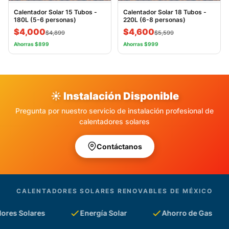
Calentador Solar 15 Tubos -
Calentador Solar 18 Tubos -
180L (5-6 personas)
220L (6-8 personas)
$4,000
$4,600
$4,899
$5,599
Ahorras $899
Ahorras $999
☀️ Instalación Disponible
Pregunta por nuestro servicio de instalación profesional de
calentadores solares
Contáctanos
CALENTADORES SOLARES RENOVABLES DE MÉXICO
 Solares
Energía Solar
Ahorro de Gas