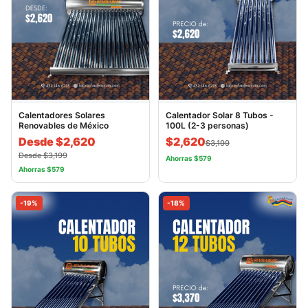
Calentadores Solares
Calentador Solar 8 Tubos -
Renovables de México
100L (2-3 personas)
Desde $2,620
$2,620
$3,199
Desde $3,199
Ahorras $579
Ahorras $579
-19%
-18%