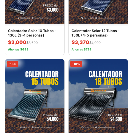
Calentador Solar 10 Tubos -
Calentador Solar 12 Tubos -
130L (3-4 personas)
150L (4-5 personas)
$3,000
$3,370
$3,699
$4,099
Ahorras $699
Ahorras $729
-18%
-18%