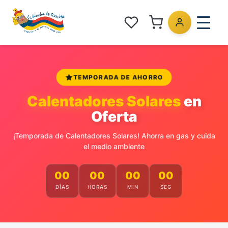
TEMPORADA DE AHORRO
Calentadores Solares
en
Oferta
¡Temporada de Calentadores Solares! Ahorra en gas y cuida
el medio ambiente
00
00
00
00
DÍAS
HORAS
MIN
SEG