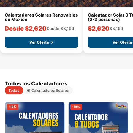
Calentadores Solares Renovables
Calentador Solar 8 T
de México
(2-3 personas)
Desde $2,620
$2,620
Desde $3,199
$3,199
Ver Oferta
Ver Oferta
Todos los Calentadores
Todas
☀️ Calentadores Solares
-18%
-18%